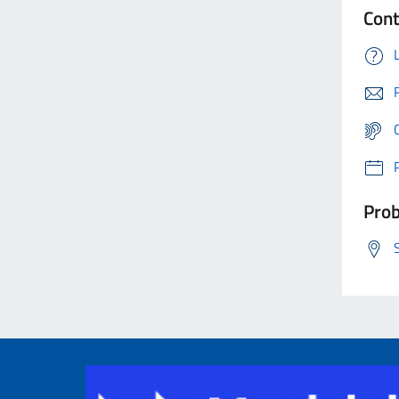
Cont
Prob