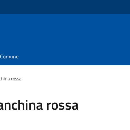
il Comune
china rossa
anchina rossa