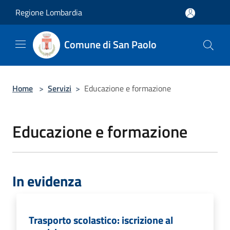
Salta al contenuto principale
Regione Lombardia
Comune di San Paolo
Home
>
Servizi
>
Educazione e formazione
Educazione e formazione
In evidenza
Trasporto scolastico: iscrizione al