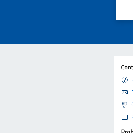
Cont
Prob