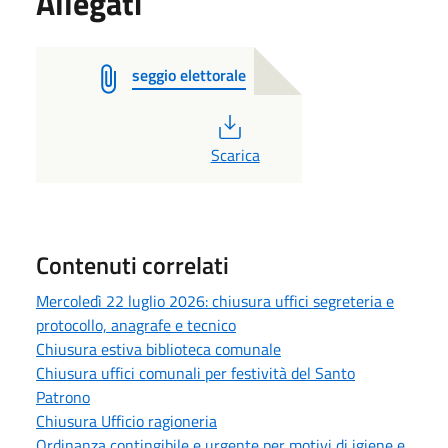
Allegati
seggio elettorale
PDF
Scarica
Contenuti correlati
Mercoledì 22 luglio 2026: chiusura uffici segreteria e
protocollo, anagrafe e tecnico
Chiusura estiva biblioteca comunale
Chiusura uffici comunali per festività del Santo
Patrono
Chiusura Ufficio ragioneria
Ordinanza contingibile e urgente per motivi di igiene e