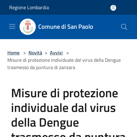
Salta al contenuto principale
Regione Lombardia
Comune di San Paolo
Home
>
Novità
>
Avvisi
>
Misure di protezione individuale dal virus della Dengue
trasmesso da puntura di zanzara
Misure di protezione
individuale dal virus
della Dengue
trasmesso da puntura