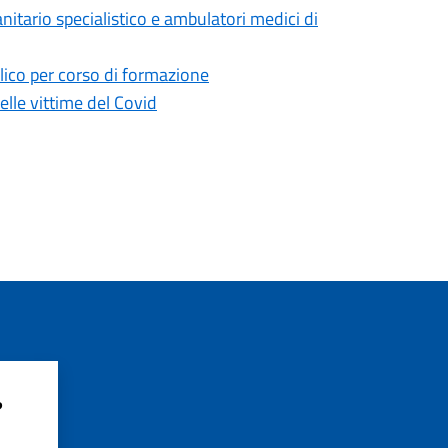
tario specialistico e ambulatori medici di
lico per corso di formazione
le vittime del Covid
?