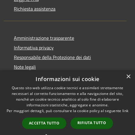
Richiesta assistenza
Amministrazione trasparente
Informativa privacy
Responsabile della Protezione dei dati
Note legali
×
Dichiarazione di accessibilità
Informazioni sui cookie
Questo sito web utilizza cookie tecnici e assimilati strettamente
necessari al corretto funzionamento e alla navigazione del sito,
nonché un cookie tecnico analitico al solo fine di elaborare
informazioni statistiche, aggregate e anonime.
RSS
Copyright © 2026 • Comune di
Per maggiori dettagli, può consultare la cookie policy al seguente
link
Accessibilità
San Paolo • Powered by
Privacy
Municipium
Accesso
•
RIFIUTA TUTTO
ACCETTA TUTTO
Cookie
redazione