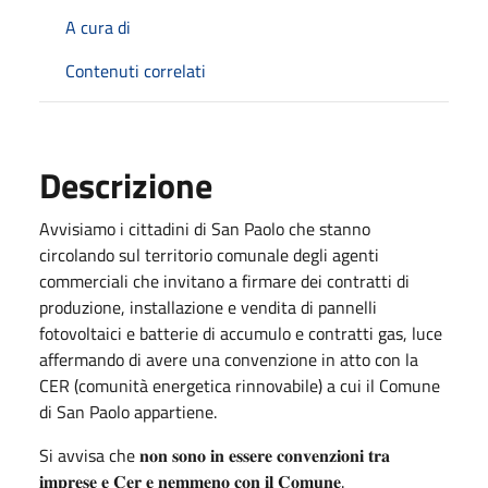
A cura di
Contenuti correlati
Descrizione
Avvisiamo i cittadini di San Paolo che stanno
circolando sul territorio comunale degli agenti
commerciali che invitano a firmare dei contratti di
produzione, installazione e vendita di pannelli
fotovoltaici e batterie di accumulo e contratti gas, luce
affermando di avere una convenzione in atto con la
CER (comunità energetica rinnovabile) a cui il Comune
di San Paolo appartiene.
Si avvisa che 𝐧𝐨𝐧 𝐬𝐨𝐧𝐨 𝐢𝐧 𝐞𝐬𝐬𝐞𝐫𝐞 𝐜𝐨𝐧𝐯𝐞𝐧𝐳𝐢𝐨𝐧𝐢 𝐭𝐫𝐚
𝐢𝐦𝐩𝐫𝐞𝐬𝐞 𝐞 𝐂𝐞𝐫 𝐞 𝐧𝐞𝐦𝐦𝐞𝐧𝐨 𝐜𝐨𝐧 𝐢𝐥 𝐂𝐨𝐦𝐮𝐧𝐞.