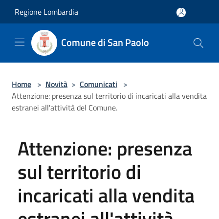
Salta al contenuto principale
Regione Lombardia
Comune di San Paolo
Home
>
Novità
>
Comunicati
>
Attenzione: presenza sul territorio di incaricati alla vendita
estranei all'attività del Comune.
Attenzione: presenza
sul territorio di
incaricati alla vendita
estranei all'attività