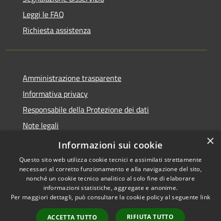
Leggi le FAQ
Richiesta assistenza
Amministrazione trasparente
Informativa privacy
Responsabile della Protezione dei dati
Note legali
×
Dichiarazione di accessibilità
Informazioni sui cookie
Questo sito web utilizza cookie tecnici e assimilati strettamente
necessari al corretto funzionamento e alla navigazione del sito,
nonché un cookie tecnico analitico al solo fine di elaborare
informazioni statistiche, aggregate e anonime.
RSS
Copyright © 2026 • Comune di
Per maggiori dettagli, può consultare la cookie policy al seguente
link
Accessibilità
San Paolo • Powered by
Privacy
Municipium
Accesso
•
RIFIUTA TUTTO
ACCETTA TUTTO