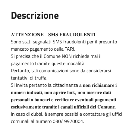
Descrizione
𝐀𝐓𝐓𝐄𝐍𝐙𝐈𝐎𝐍𝐄 - 𝐒𝐌𝐒 𝐅𝐑𝐀𝐔𝐃𝐎𝐋𝐄𝐍𝐓𝐈
Sono stati segnalati SMS fraudolenti per il presunto
mancato pagamento della TARI.
Si precisa che il Comune NON richiede mai il
pagamento tramite queste modalità.
Pertanto, tali comunicazioni sono da considerarsi
tentativi di truffa.
Si invita pertanto la cittadinanza 𝐚 𝐧𝐨𝐧 𝐫𝐢𝐜𝐡𝐢𝐚𝐦𝐚𝐫𝐞 𝐢
𝐧𝐮𝐦𝐞𝐫𝐢 𝐢𝐧𝐝𝐢𝐜𝐚𝐭𝐢, 𝐧𝐨𝐧 𝐚𝐩𝐫𝐢𝐫𝐞 𝐥𝐢𝐧𝐤, 𝐧𝐨𝐧 𝐢𝐧𝐬𝐞𝐫𝐢𝐫𝐞 𝐝𝐚𝐭𝐢
𝐩𝐞𝐫𝐬𝐨𝐧𝐚𝐥𝐢 𝐨 𝐛𝐚𝐧𝐜𝐚𝐫𝐢 𝐞 𝐯𝐞𝐫𝐢𝐟𝐢𝐜𝐚𝐫𝐞 𝐞𝐯𝐞𝐧𝐭𝐮𝐚𝐥𝐢 𝐩𝐚𝐠𝐚𝐦𝐞𝐧𝐭𝐢
𝐞𝐬𝐜𝐥𝐮𝐬𝐢𝐯𝐚𝐦𝐞𝐧𝐭𝐞 𝐭𝐫𝐚𝐦𝐢𝐭𝐞 𝐢 𝐜𝐚𝐧𝐚𝐥𝐢 𝐮𝐟𝐟𝐢𝐜𝐢𝐚𝐥𝐢 𝐝𝐞𝐥 𝐂𝐨𝐦𝐮𝐧𝐞.
In caso di dubbi, è sempre possibile contattare gli uffici
comunali al numero 030/ 9970001.