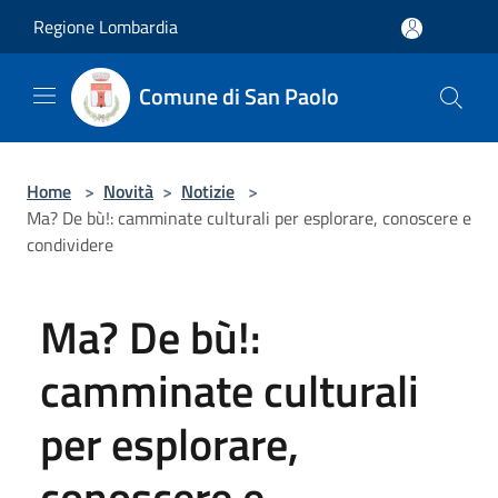
Salta al contenuto principale
Regione Lombardia
Comune di San Paolo
Home
>
Novità
>
Notizie
>
Ma? De bù!: camminate culturali per esplorare, conoscere e
condividere
Ma? De bù!:
camminate culturali
per esplorare,
conoscere e