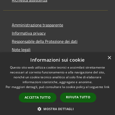
Richiesta assistenza
Amministrazione trasparente
Informativa privacy
Responsabile della Protezione dei dati
Note legali
×
Dichiarazione di accessibilità
Informazioni sui cookie
Questo sito web utilizza cookie tecnici e assimilati strettamente
necessari al corretto funzionamento e alla navigazione del sito,
nonché un cookie tecnico analitico al solo fine di elaborare
informazioni statistiche, aggregate e anonime.
RSS
Copyright © 2026 • Comune di
Per maggiori dettagli, può consultare la cookie policy al seguente
link
Accessibilità
San Paolo • Powered by
Privacy
Municipium
Accesso
•
RIFIUTA TUTTO
ACCETTA TUTTO
Cookie
redazione
Mappa del sito
MOSTRA DETTAGLI