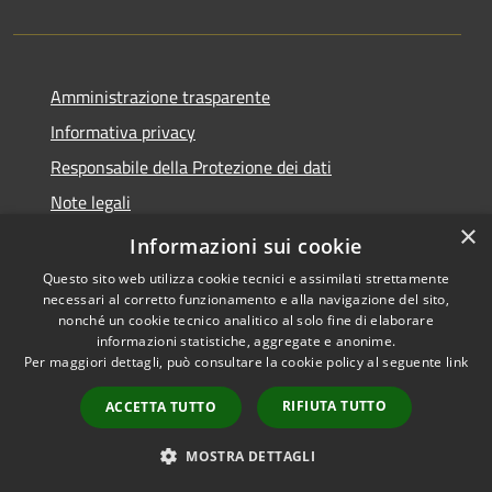
Amministrazione trasparente
Informativa privacy
Responsabile della Protezione dei dati
Note legali
×
Dichiarazione di accessibilità
Informazioni sui cookie
Questo sito web utilizza cookie tecnici e assimilati strettamente
necessari al corretto funzionamento e alla navigazione del sito,
nonché un cookie tecnico analitico al solo fine di elaborare
informazioni statistiche, aggregate e anonime.
RSS
Copyright © 2026 • Comune di
Per maggiori dettagli, può consultare la cookie policy al seguente
link
Accessibilità
San Paolo • Powered by
Privacy
Municipium
Accesso
•
RIFIUTA TUTTO
ACCETTA TUTTO
Cookie
redazione
Mappa del sito
MOSTRA DETTAGLI