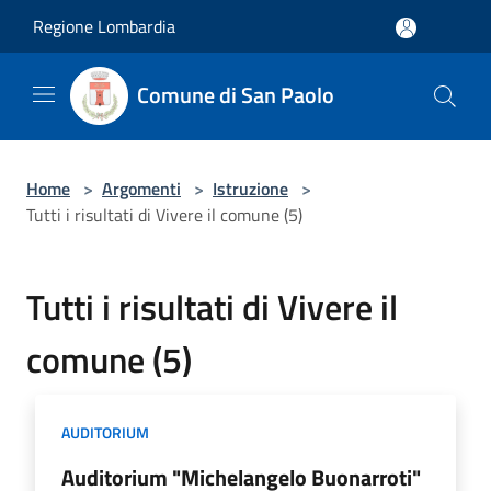
Salta al contenuto principale
Regione Lombardia
Comune di San Paolo
Home
>
Argomenti
>
Istruzione
>
Tutti i risultati di Vivere il comune (5)
Tutti i risultati di Vivere il
comune (5)
AUDITORIUM
Auditorium "Michelangelo Buonarroti"