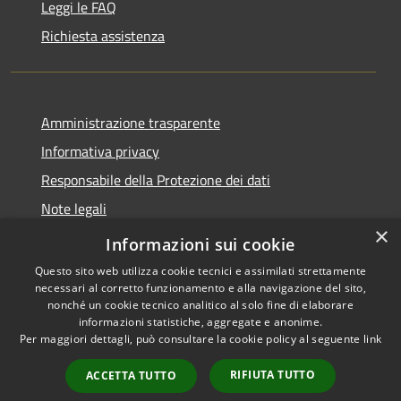
Leggi le FAQ
Richiesta assistenza
Amministrazione trasparente
Informativa privacy
Responsabile della Protezione dei dati
Note legali
×
Dichiarazione di accessibilità
Informazioni sui cookie
Questo sito web utilizza cookie tecnici e assimilati strettamente
necessari al corretto funzionamento e alla navigazione del sito,
nonché un cookie tecnico analitico al solo fine di elaborare
informazioni statistiche, aggregate e anonime.
RSS
Copyright © 2026 • Comune di
Per maggiori dettagli, può consultare la cookie policy al seguente
link
Accessibilità
San Paolo • Powered by
Privacy
Municipium
Accesso
•
RIFIUTA TUTTO
ACCETTA TUTTO
Cookie
redazione