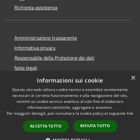
Richiesta assistenza
Amministrazione trasparente
Informativa privacy
Responsabile della Protezione dei dati
Note legali
×
Dichiarazione di accessibilità
Informazioni sui cookie
Questo sito web utilizza cookie tecnici e assimilati strettamente
necessari al corretto funzionamento e alla navigazione del sito,
nonché un cookie tecnico analitico al solo fine di elaborare
informazioni statistiche, aggregate e anonime.
RSS
Copyright © 2026 • Comune di
Per maggiori dettagli, può consultare la cookie policy al seguente
link
Accessibilità
San Paolo • Powered by
Privacy
Municipium
Accesso
•
RIFIUTA TUTTO
ACCETTA TUTTO
Cookie
redazione
Mappa del sito