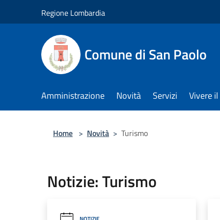
Salta al contenuto principale
Regione Lombardia
Comune di San Paolo
Amministrazione
Novità
Servizi
Vivere 
Home
>
Novità
>
Turismo
Notizie: Turismo
NOTIZIE