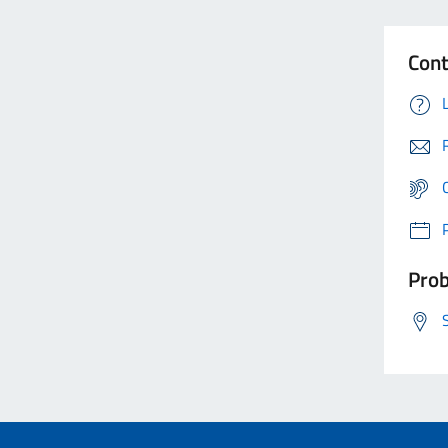
Cont
Prob