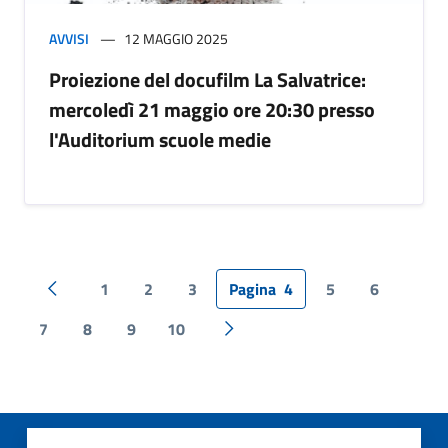
AVVISI
12 MAGGIO 2025
Proiezione del docufilm La Salvatrice:
mercoledì 21 maggio ore 20:30 presso
l'Auditorium scuole medie
1
2
3
Pagina
4
5
6
Pagina precedente
7
8
9
10
Pagina successiva