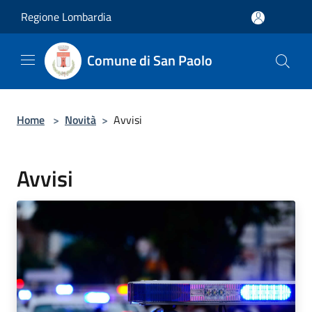
Salta al contenuto principale
Regione Lombardia
Comune di San Paolo
Home
>
Novità
>
Avvisi
Avvisi